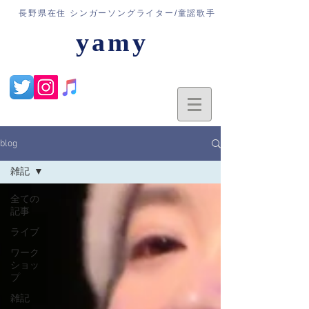
​長野県在住 シンガーソングライター/童謡歌手
yamy
blog
雑記
全ての
記事
ライブ
ワーク
ショッ
プ
雑記