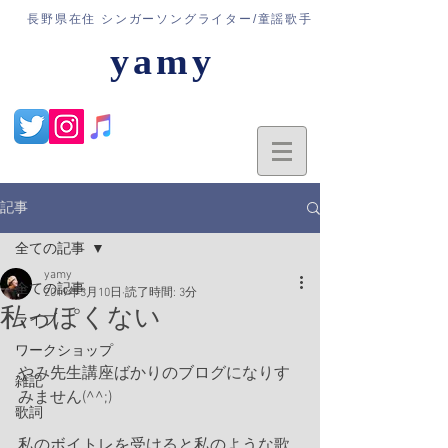
​長野県在住 シンガーソングライター/童謡歌手
yamy
記事
全ての記事
yamy
全ての記事
2019年3月10日
読了時間: 3分
私っぽくない
ライブ
ワークショップ
やみ先生講座ばかりのブログになりす
雑記
みません(^^;)
歌詞
私のボイトレを受けると私のような歌