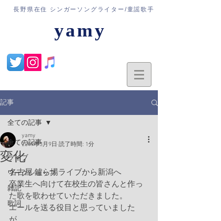
​長野県在住 シンガーソングライター/童謡歌手
yamy
記事
全ての記事
yamy
全ての記事
2019年3月9日
読了時間: 1分
変化
ライブ
名古屋 鑪ら場ライブから新潟へ
ワークショップ
卒業生へ向けて在校生の皆さんと作っ
雑記
た歌を歌わせていただきました。
歌詞
‪エールを送る役目と思っていました
が、