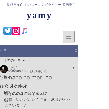
​長野県在住 シンガーソングライター/童謡歌手
yamy
記事
全ての記事
yamy
全ての記事
2022年4月16日
読了時間: 2分
Shinano no mori no
ライブ
ongakuka
ワークショップ
雑記
しなのの森の音楽家vol.2
お越しいただいた皆さま、ありがとう
歌詞
ございました。